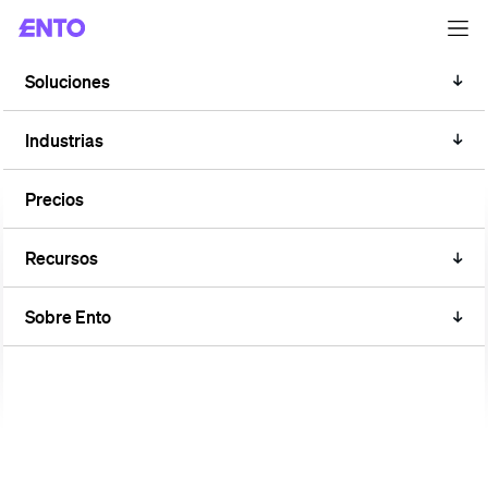
Soluciones
CASO DE ESTUDIO
La bomba de calor que no
Industrias
figuraba en la lista de nadie
Precios
Recursos
Sobre Ento
7 740 € al año: este es el coste anual estimado del
funcionamiento continuo de una bomba de calor en un
colegio —conectada al contador eléctrico del centro, dando