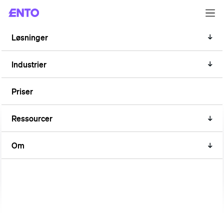
Løsninger
NYHEDER
Se med i Entos seneste
Industrier
webinarserie: AI og
Priser
energistyring
Ressourcer
Om
Vi afsluttede for nylig en webinarserie med fokus på,