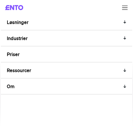
Løsninger
INDSIGT
ISO 50001: Et dyk ned i
Industrier
indikatorerne for energimæssig
Priser
ydeevne (EnPI'er)
Ressourcer
Om
Introduktion til ISO