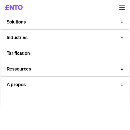
Solutions
ÉTUDE DE CAS
La pompe à chaleur qui ne
Industries
figurait sur aucune liste
Tarification
Ressources
A propos
7 740 € / an - Il s'agit du coût annuel estimé du
fonctionnement en continu d'une pompe à chaleur dans
une école — raccordée au compteur électrique de