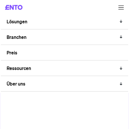
Lösungen
Branchen
Preis
ALLES, WAS SIE WISSEN MÜSSEN
ENERGY STAR
Ressourcen
Über uns
ENERGY STAR ist ein von der US-Umweltschutzbehörde (EPA)
und dem US-Energieministerium (DOE) entwickeltes
besten
freiwilliges Kennzeichnungsprogramm, das die
energieeffizienten Gebäude
, Produkte und Verfahren