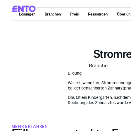
Lösungen
Branchen
Preis
Ressourcen
Über un
Stromr
Branche
Bildung
Was ist, wenn Ihre Stromrechnungen 
bei der benachbarten Zahnarztprax
Das tat ein Kindergarten, nachdem
Rechnung des Zahnarztes wurde 
MEHR ERFAHREN