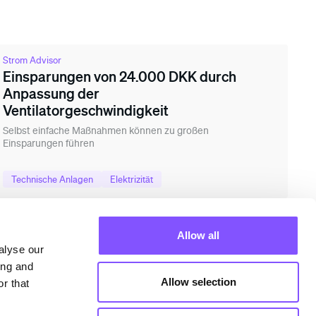
Strom Advisor
Einsparungen von 24.000 DKK durch
Anpassung der
Ventilatorgeschwindigkeit
Selbst einfache Maßnahmen können zu großen
Einsparungen führen
Technische Anlagen
Elektrizität
Allow all
alyse our
ing and
sourcen
Über uns
e Studies
Unternehmen
Allow selection
r that
ghts
Kontakt
gie-Zertifikate
Karriere
casts und Webinare
News