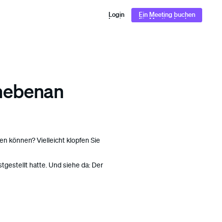
Login
Ein Meeting buchen
Login
Ein Meeting buchen
nebenan
en können? Vielleicht klopfen Sie
gestellt hatte. Und siehe da: Der