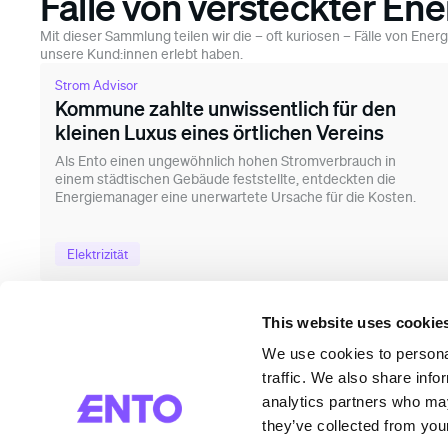
Fälle von versteckter En
Mit dieser Sammlung teilen wir die – oft kuriosen – Fälle von Ene
unsere Kund:innen erlebt haben.
Strom Advisor
Kommune zahlte unwissentlich für den
kleinen Luxus eines örtlichen Vereins
Als Ento einen ungewöhnlich hohen Stromverbrauch in
einem städtischen Gebäude feststellte, entdeckten die
Energiemanager eine unerwartete Ursache für die Kosten.
Elektrizität
This website uses cookie
We use cookies to personal
traffic. We also share info
Lös
Ener
analytics partners who may
Auto
they’ve collected from your
Über
Port