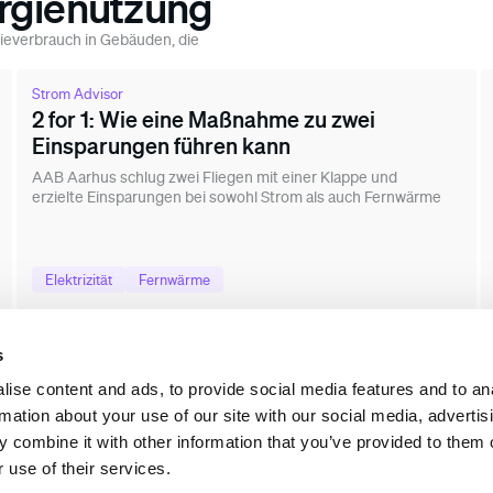
ergienutzung
rgieverbrauch in Gebäuden, die
Strom Advisor
2 for 1: Wie eine Maßnahme zu zwei
Einsparungen führen kann
AAB Aarhus schlug zwei Fliegen mit einer Klappe und
erzielte Einsparungen bei sowohl Strom als auch Fernwärme
Elektrizität
Fernwärme
s
ise content and ads, to provide social media features and to an
rmation about your use of our site with our social media, advertis
ungen
Branchen
Res
gieoptimierung mit KI
Städte und Kommunen
Cas
 combine it with other information that you’ve provided to them o
matisierte Messung und
Einzelhandel
Insi
 use of their services.
prüfung
Gewerbeimmobilien
Ener
foliostrategie und Compliance
Wohnimmobilienportfolios
Pod