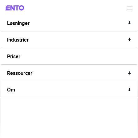
Løsninger
NYHEDER
Optimering af
Industrier
ventilationssystemers
Priser
energiforbrug med kunstig
intelligens
Ressourcer
Om